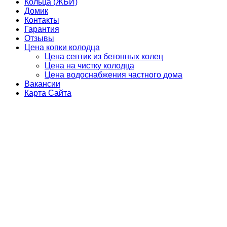
Кольца (ЖБИ)
Домик
Контакты
Гарантия
Отзывы
Цена копки колодца
Цена септик из бетонных колец
Цена на чистку колодца
Цена водоснабжения частного дома
Вакансии
Карта Сайта
Компания "Чистый-Колодец" мы
занимаемся в этой сфере услуг с 2005
года наша работа заключается оказании
следующих услуг:
РАБОТАЕМ БЫСТРО, НЕДОРОГО,
КАЧЕСТВЕННО ОБРАЩАЙТЕСЬ!!!
Наши услуги: