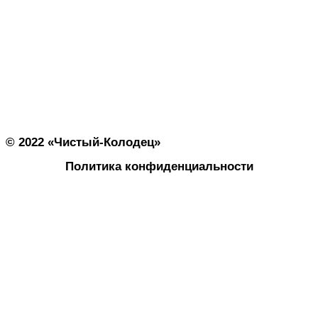
Наш главный менеджер Олег всегда на связи
Наш официальный адрес:
г. Москва. улица Амбулаторная, 49 рабочий поселок
Новоивановское этаж 1
Режим работы: с 08:00 до 20:00
Обед 13:00 до 14:00 Без выходных
© 2022 «Чистый-Колодец»
Политика конфиденциальности